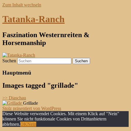
Zum Inhalt wechseln
Tatanka-Ranch
Faszination Westernreiten &
Horsemanship
Suchen
Hauptmenü
Images tagged "grillade"
>> Diaschau
Grillade
Stolz präsentiert von WordPress
Diese Website verwendet Cookies. Mit einem Klick auf "Nein"
können Sie nicht funktionale Cookies von Drittanbietern
ablehnen.
OK
Nein